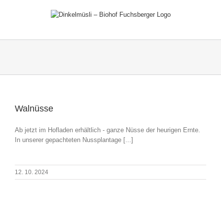
Zum
Inhalt
springen
Walnüsse
Ab jetzt im Hofladen erhältlich - ganze Nüsse der heurigen Ernte.
In unserer gepachteten Nussplantage [...]
12. 10. 2024