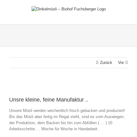
Zum
Inhalt
springen
Zurück
Vor
Zeige
grösseres
Unsre kleine, feine Manufaktur ..
Bild
Unsere Müsli werden wöchentlich frisch gebacken und produziert!
Bis das Müsli aber fertig im Regal steht, sind es vom Auswiegen,
der Produktion, dem Backen bis hin zum Abfüllen ( … ) 10
Arbeitsschritte…. Woche für Woche in Handarbeit.