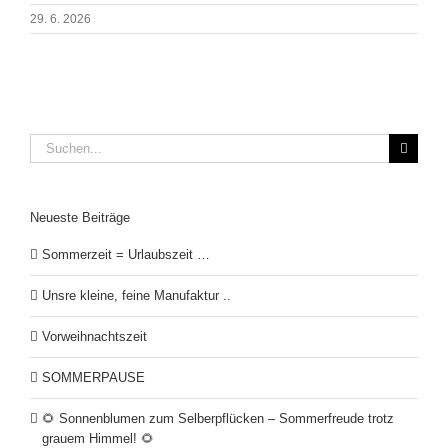
29. 6. 2026
Suche
nach:
Neueste Beiträge
Sommerzeit = Urlaubszeit …
Unsre kleine, feine Manufaktur ..
Vorweihnachtszeit
SOMMERPAUSE
🌻 Sonnenblumen zum Selberpflücken – Sommerfreude trotz
grauem Himmel! 🌻